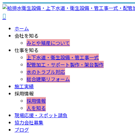
ホーム
会社を知る
みとや殖産について
仕事を知る
上下水道・衛生設備・管工事一式
配管加工・サポート製作・架台製作
水のトラブル対応
総合建築リフォーム
施工実績
採用情報
採用情報
人を知る
現場応援・スポット請負
協力会社募集
ブログ