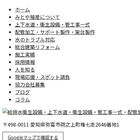
ホーム
みとや殖産について
上下水道・衛生設備・管工事一式
配管加工・サポート製作・架台製作
水のトラブル対応
総合建築リフォーム
施工実績
採用情報
人を知る
現場応援・スポット請負
協力会社募集
ブログ
コラム
〒498-0011 愛知県弥富市荷之上町権七走2646番地1
Googleマップで確認する