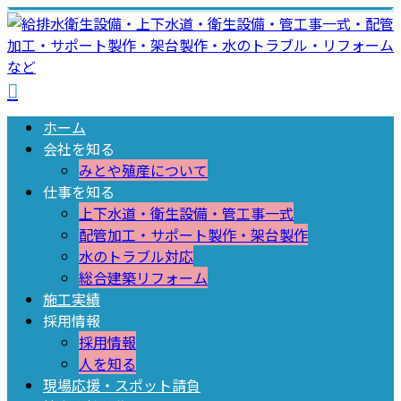
ホーム
会社を知る
みとや殖産について
仕事を知る
上下水道・衛生設備・管工事一式
配管加工・サポート製作・架台製作
水のトラブル対応
総合建築リフォーム
施工実績
採用情報
採用情報
人を知る
現場応援・スポット請負