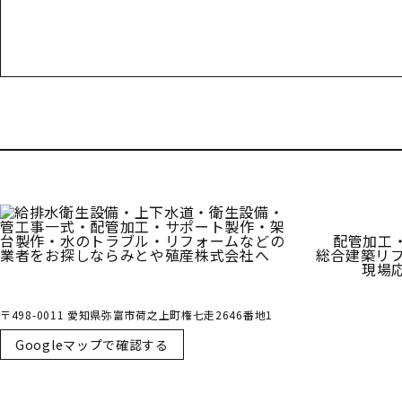
受付／10:00～18:00 (平日)
配管加工
総合建築リ
現場
〒498-0011 愛知県弥富市荷之上町権七走2646番地1
Googleマップで確認する